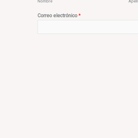
Nombre
Apel
Correo electrónico
*
Mensaje
*
ENVIAR